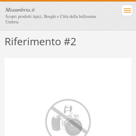
Miaumbria.it
Scopri prodotti tipici, Borghi e Città della bellissima
Umbria
Riferimento #2