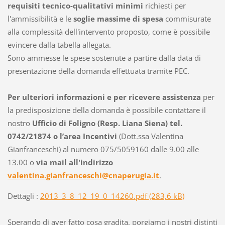
requisiti tecnico-qualitativi minimi
richiesti per
l'ammissibilità e le
soglie massime di spesa
commisurate
alla complessità dell'intervento proposto, come è possibile
evincere dalla tabella allegata.
Sono ammesse le spese sostenute a partire dalla data di
presentazione della domanda effettuata tramite PEC.
Per ulteriori informazioni e per ricevere assistenza
per
la predisposizione della domanda è possibile contattare il
nostro
Ufficio di Foligno (Resp. Liana Siena) tel.
0742/21874 o l’area Incentivi
(Dott.ssa Valentina
Gianfranceschi) al numero 075/5059160 dalle 9.00 alle
13.00 o
via mail all'indirizzo
valentina.gianfranceschi@cnaperugia.it
.
Dettagli :
2013_3_8_12_19_0_14260.pdf (283,6 kB)
Sperando di aver fatto cosa gradita, porgiamo i nostri distinti